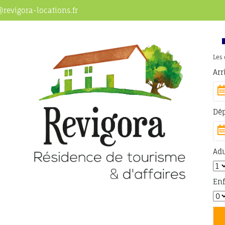
@revigora-locations.fr
Les 
Arr
Dé
Adu
Enf