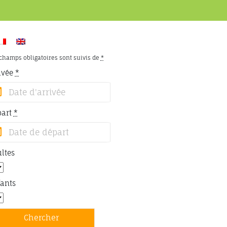
champs obligatoires sont suivis de
*
ivée
*
part
*
ltes
ants